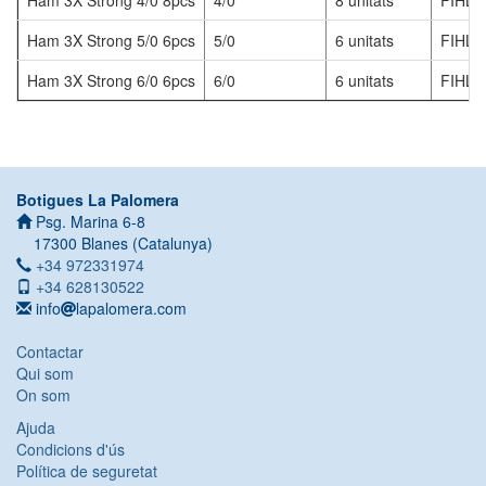
Ham 3X Strong 4/0 8pcs
4/0
8 unitats
FIHL3
Ham 3X Strong 5/0 6pcs
5/0
6 unitats
FIHL3
Ham 3X Strong 6/0 6pcs
6/0
6 unitats
FIHL3
Botigues La Palomera
Direcció:
Psg. Marina 6-8
17300
Blanes
(
Catalunya
)
Telèfon:
+34 972331974
Mòbil:
+34 628130522
Email:
info
lapalomera.com
Contactar
Qui som
On som
Ajuda
Condicions d'ús
Política de seguretat