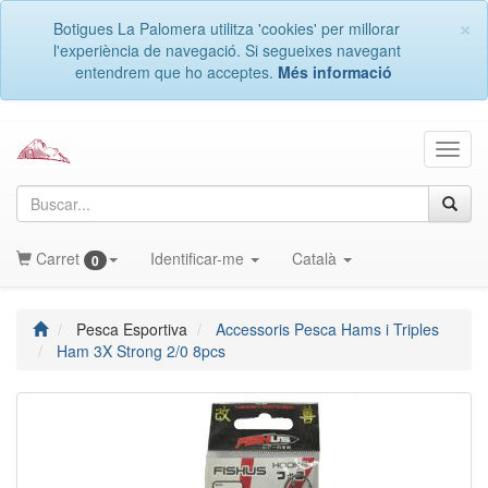
×
Botigues La Palomera utilitza 'cookies' per millorar
l'experiència de navegació. Si segueixes navegant
entendrem que ho acceptes.
Més informació
Menú
naveg
Obrir/Tancar
Obrir/Tancar
Obrir/Tancar
Carret
Identificar-me
Català
0
desplegable
desplegable
desplegable
Inici
Pesca Esportiva
Accessoris Pesca Hams i Triples
Ham 3X Strong 2/0 8pcs