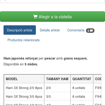
Afegir a la cistella
Descripció article
Detalls article
Comentaris
0
Productes relacionats
Ham japonès reforçat
per
pescar
amb
grans esquers.
Disponible en
5 mides.
MODEL
TAMANY HAM
QUANTITAT
CODI
Ham 3X Strong 2/0 8pcs
2/0
8 unitats
FIHL3
Ham 3X Strong 3/0 8pcs
3/0
8 unitats
FIHL3